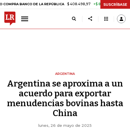
$ 408.498,97
+$ 8.753,81
+2,19%
A BANCO DE LA REPÚBLICA
TASA
SUSCRÍBASE
ARGENTINA
Argentina se aproxima a un
acuerdo para exportar
menudencias bovinas hasta
China
lunes, 26 de mayo de 2025