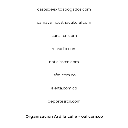
casosdeexitoabogados.com
carnavalindustriacultural.com
canalrcn.com
rcnradio.com
noticiasrcn.com
lafm.com.co
alerta.com.co
deportesrcn.com
Organización Ardila Lülle - oal.com.co