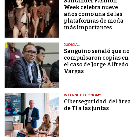
Santander Fashion
Week celebra nueve
años como una de las
plataformas de moda
más importantes
JUDICIAL
Sanguino señaló que no
compulsaron copias en
el caso de Jorge Alfredo
Vargas
INTERNET ECONOMY
Ciberseguridad: del área
de TI a las juntas