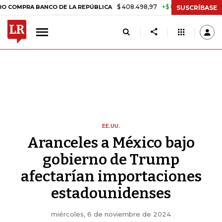
$ 408.498,97
+$ 8.753,81
+2,19%
 BANCO DE LA REPÚBLICA
TASA
SUSCRÍBASE
EE.UU.
Aranceles a México bajo
gobierno de Trump
afectarían importaciones
estadounidenses
miércoles, 6 de noviembre de 2024