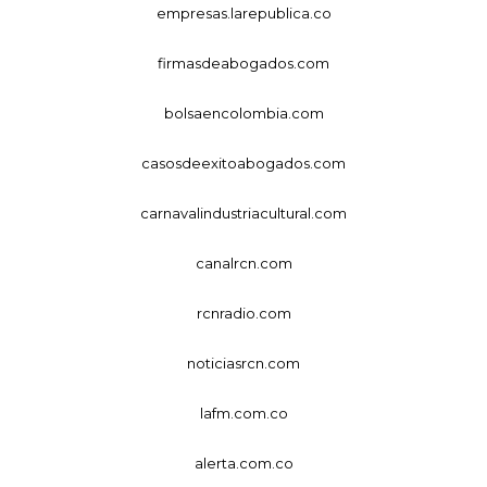
empresas.larepublica.co
firmasdeabogados.com
bolsaencolombia.com
casosdeexitoabogados.com
carnavalindustriacultural.com
canalrcn.com
rcnradio.com
noticiasrcn.com
lafm.com.co
alerta.com.co