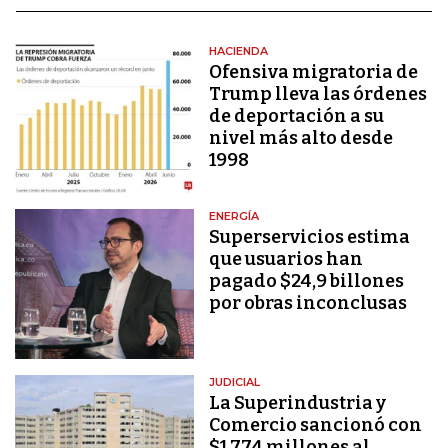
HACIENDA
Ofensiva migratoria de
Trump lleva las órdenes
de deportación a su
nivel más alto desde
1998
ENERGÍA
Superservicios estima
que usuarios han
pagado $24,9 billones
por obras inconclusas
JUDICIAL
La Superindustria y
Comercio sancionó con
$1.774 millones al