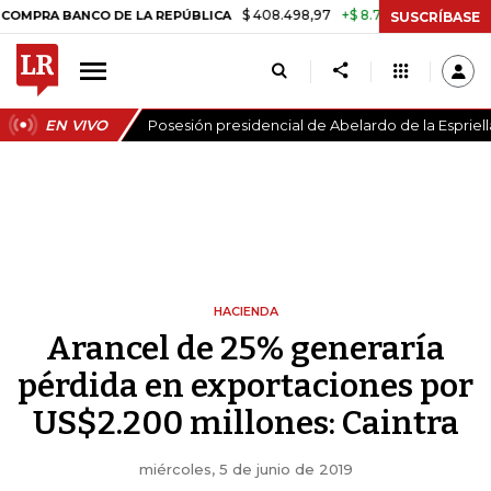
$ 408.498,97
+$ 8.753,81
+2,19%
ANCO DE LA REPÚBLICA
TASA D
SUSCRÍBASE
EN VIVO
Posesión presidencial de Abelardo de la Espriell
HACIENDA
Arancel de 25% generaría
pérdida en exportaciones por
US$2.200 millones: Caintra
miércoles, 5 de junio de 2019