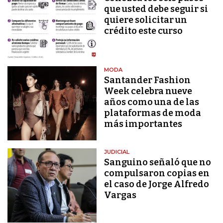
que usted debe seguir si
quiere solicitar un
crédito este curso
MODA
Santander Fashion
Week celebra nueve
años como una de las
plataformas de moda
más importantes
JUDICIAL
Sanguino señaló que no
compulsaron copias en
el caso de Jorge Alfredo
Vargas