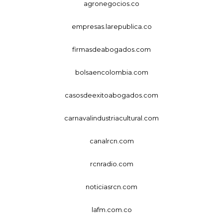
agronegocios.co
empresas.larepublica.co
firmasdeabogados.com
bolsaencolombia.com
casosdeexitoabogados.com
carnavalindustriacultural.com
canalrcn.com
rcnradio.com
noticiasrcn.com
lafm.com.co