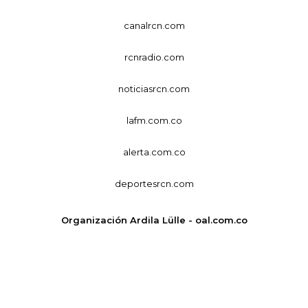
canalrcn.com
rcnradio.com
noticiasrcn.com
lafm.com.co
alerta.com.co
deportesrcn.com
Organización Ardila Lülle - oal.com.co