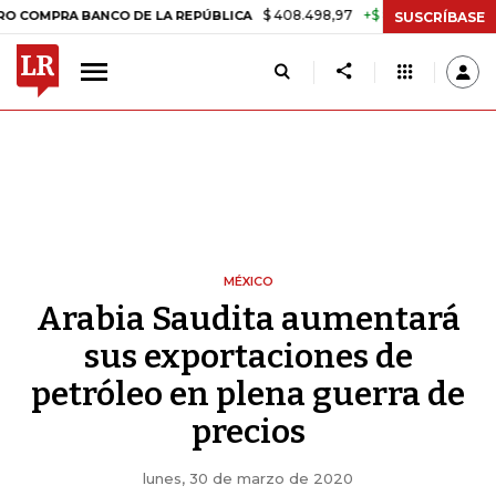
$ 408.498,97
+$ 8.753,81
+2,19%
A BANCO DE LA REPÚBLICA
TAS
SUSCRÍBASE
MÉXICO
Arabia Saudita aumentará
sus exportaciones de
petróleo en plena guerra de
precios
lunes, 30 de marzo de 2020