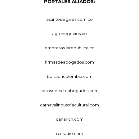
PORTALES ALIADOS:
asuntoslegales.com.co
agronegocios.co
empresas.larepublica.co
firmasdeabogados.com
bolsaencolombia.com
casosdeexitoabogados.com
carnavalindustriacultural.com
canalrcn.com
rcnradio.com