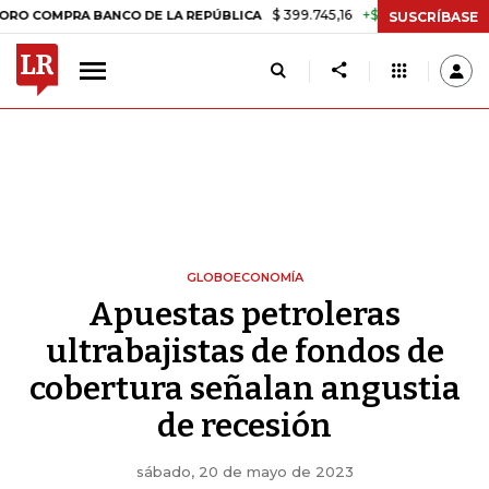
$ 399.745,16
+$ 2.295,71
+0,58%
A BANCO DE LA REPÚBLICA
TASA
SUSCRÍBASE
GLOBOECONOMÍA
Apuestas petroleras
ultrabajistas de fondos de
cobertura señalan angustia
de recesión
sábado, 20 de mayo de 2023