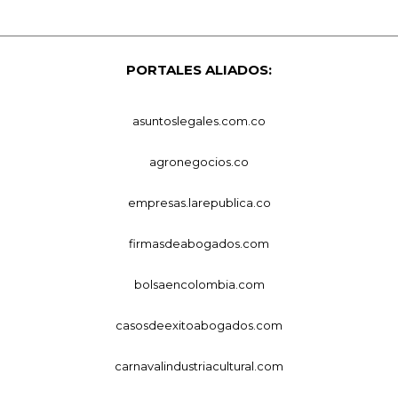
PORTALES ALIADOS:
asuntoslegales.com.co
agronegocios.co
empresas.larepublica.co
firmasdeabogados.com
bolsaencolombia.com
casosdeexitoabogados.com
carnavalindustriacultural.com