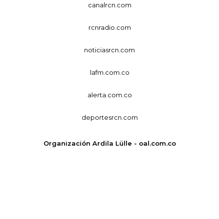
canalrcn.com
rcnradio.com
noticiasrcn.com
lafm.com.co
alerta.com.co
deportesrcn.com
Organización Ardila Lülle - oal.com.co