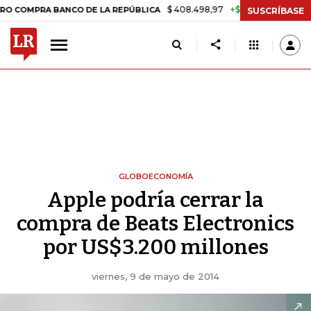
$ 408.498,97
+$ 8.753,81
+2,19%
RA BANCO DE LA REPÚBLICA
TA
SUSCRÍBASE
GLOBOECONOMÍA
Apple podría cerrar la
compra de Beats Electronics
por US$3.200 millones
viernes, 9 de mayo de 2014