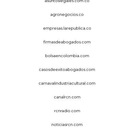
asuntoslegales.com.co
agronegocios.co
empresas.larepublica.co
firmasdeabogados.com
bolsaencolombia.com
casosdeexitoabogados.com
carnavalindustriacultural.com
canalrcn.com
rcnradio.com
noticiasrcn.com