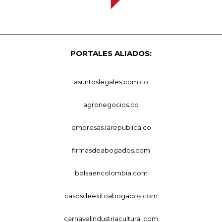
PORTALES ALIADOS:
asuntoslegales.com.co
agronegocios.co
empresas.larepublica.co
firmasdeabogados.com
bolsaencolombia.com
casosdeexitoabogados.com
carnavalindustriacultural.com