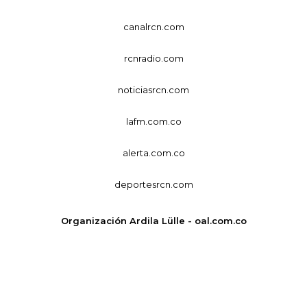
canalrcn.com
rcnradio.com
noticiasrcn.com
lafm.com.co
alerta.com.co
deportesrcn.com
Organización Ardila Lülle - oal.com.co