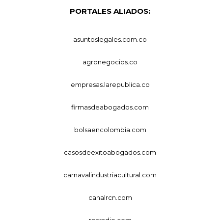
PORTALES ALIADOS:
asuntoslegales.com.co
agronegocios.co
empresas.larepublica.co
firmasdeabogados.com
bolsaencolombia.com
casosdeexitoabogados.com
carnavalindustriacultural.com
canalrcn.com
rcnradio.com