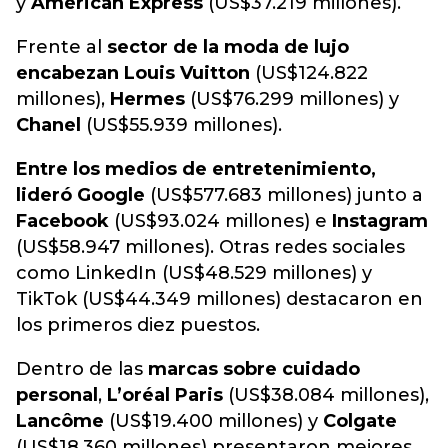
y
American Express
(US$37.219 millones).
Frente al
sector de la moda de lujo
encabezan Louis Vuitton
(US$124.822
millones),
Hermes
(US$76.299 millones) y
Chanel
(US$55.939 millones).
Entre los medios de entretenimiento,
lideró Google
(US$577.683 millones) junto a
Facebook
(US$93.024 millones) e
Instagram
(US$58.947 millones). Otras redes sociales
como LinkedIn (US$48.529 millones) y
TikTok (US$44.349 millones) destacaron en
los primeros diez puestos.
Dentro de las
marcas sobre cuidado
personal
,
L’oréal Paris
(US$38.084 millones),
Lancôme
(US$19.400 millones) y
Colgate
(US$18.360 millones) presentaron mejores