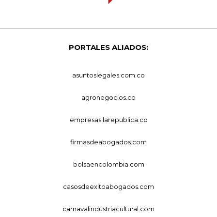
PORTALES ALIADOS:
asuntoslegales.com.co
agronegocios.co
empresas.larepublica.co
firmasdeabogados.com
bolsaencolombia.com
casosdeexitoabogados.com
carnavalindustriacultural.com