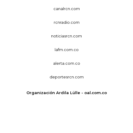
canalrcn.com
rcnradio.com
noticiasrcn.com
lafm.com.co
alerta.com.co
deportesrcn.com
Organización Ardila Lülle - oal.com.co