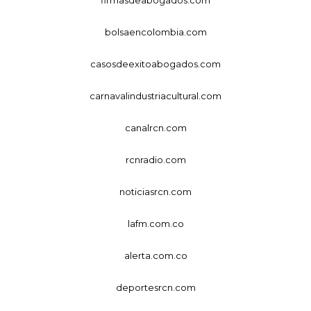
bolsaencolombia.com
casosdeexitoabogados.com
carnavalindustriacultural.com
canalrcn.com
rcnradio.com
noticiasrcn.com
lafm.com.co
alerta.com.co
deportesrcn.com