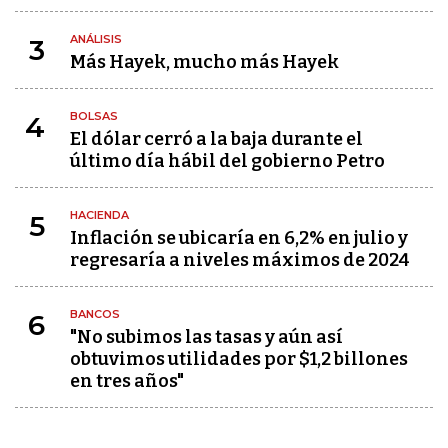
ANÁLISIS
3
Más Hayek, mucho más Hayek
BOLSAS
4
El dólar cerró a la baja durante el
último día hábil del gobierno Petro
HACIENDA
5
Inflación se ubicaría en 6,2% en julio y
regresaría a niveles máximos de 2024
BANCOS
6
"No subimos las tasas y aún así
obtuvimos utilidades por $1,2 billones
en tres años"