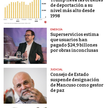
de deportación a su
nivel más alto desde
1998
ENERGÍA
Superservicios estima
que usuarios han
pagado $24,9 billones
por obras inconclusas
JUDICIAL
Consejo de Estado
suspende designación
de Mancuso como gestor
de paz