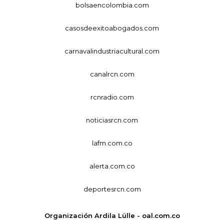
bolsaencolombia.com
casosdeexitoabogados.com
carnavalindustriacultural.com
canalrcn.com
rcnradio.com
noticiasrcn.com
lafm.com.co
alerta.com.co
deportesrcn.com
Organización Ardila Lülle - oal.com.co