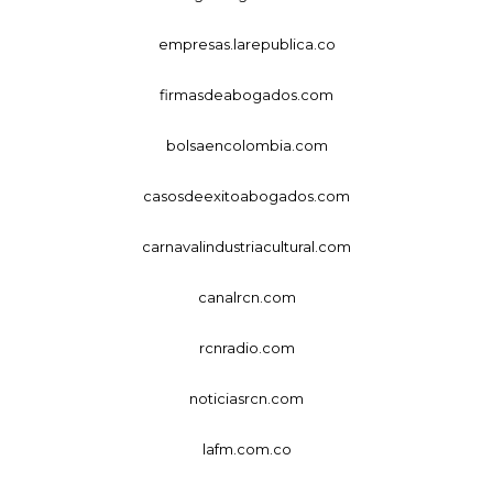
empresas.larepublica.co
firmasdeabogados.com
bolsaencolombia.com
casosdeexitoabogados.com
carnavalindustriacultural.com
canalrcn.com
rcnradio.com
noticiasrcn.com
lafm.com.co