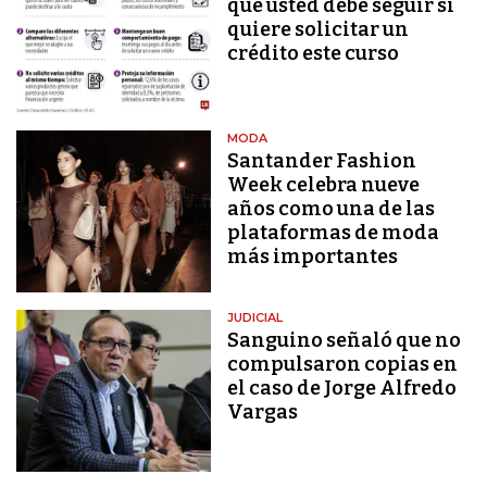
que usted debe seguir si
quiere solicitar un
crédito este curso
MODA
Santander Fashion
Week celebra nueve
años como una de las
plataformas de moda
más importantes
JUDICIAL
Sanguino señaló que no
compulsaron copias en
el caso de Jorge Alfredo
Vargas