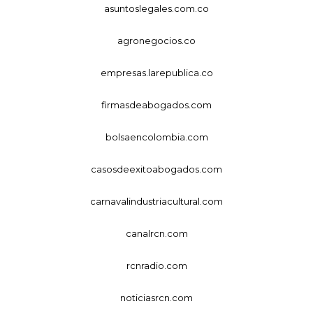
asuntoslegales.com.co
agronegocios.co
empresas.larepublica.co
firmasdeabogados.com
bolsaencolombia.com
casosdeexitoabogados.com
carnavalindustriacultural.com
canalrcn.com
rcnradio.com
noticiasrcn.com