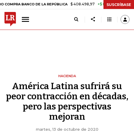
$ 408.498,97
+$ 8.753,81
+2,19%
A BANCO DE LA REPÚBLICA
TASA
SUSCRÍBASE
HACIENDA
América Latina sufrirá su
peor contracción en décadas,
pero las perspectivas
mejoran
martes, 13 de octubre de 2020