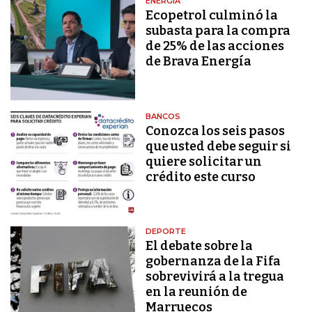
ENERGÍA
Ecopetrol culminó la
subasta para la compra
de 25% de las acciones
de Brava Energía
BANCOS
Conozca los seis pasos
que usted debe seguir si
quiere solicitar un
crédito este curso
DEPORTE
El debate sobre la
gobernanza de la Fifa
sobrevivirá a la tregua
en la reunión de
Marruecos