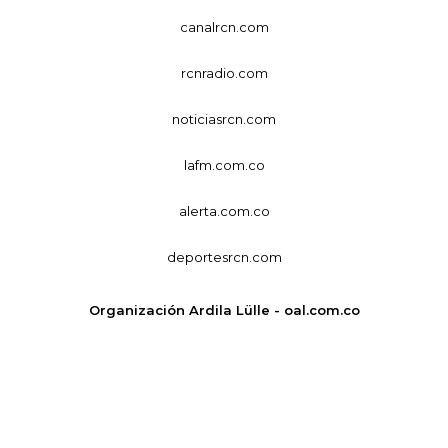
canalrcn.com
rcnradio.com
noticiasrcn.com
lafm.com.co
alerta.com.co
deportesrcn.com
Organización Ardila Lülle - oal.com.co