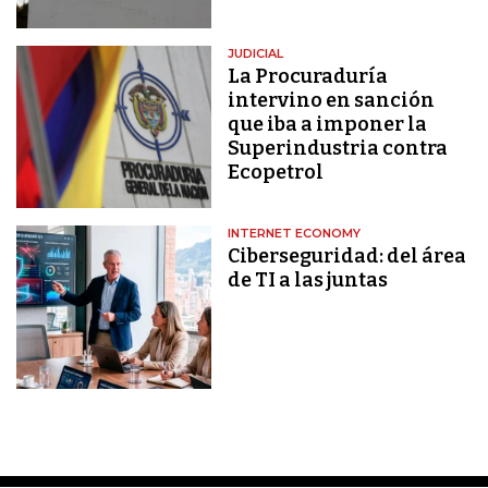
JUDICIAL
La Procuraduría
intervino en sanción
que iba a imponer la
Superindustria contra
Ecopetrol
INTERNET ECONOMY
Ciberseguridad: del área
de TI a las juntas