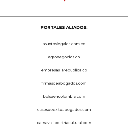
PORTALES ALIADOS:
asuntoslegales.com.co
agronegocios.co
empresas.larepublica.co
firmasdeabogados.com
bolsaencolombia.com
casosdeexitoabogados.com
carnavalindustriacultural.com