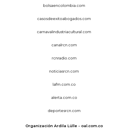
bolsaencolombia.com
casosdeexitoabogados.com
carnavalindustriacultural.com
canalrcn.com
rcnradio.com
noticiasrcn.com
lafm.com.co
alerta.com.co
deportesrcn.com
Organización Ardila Lülle - oal.com.co