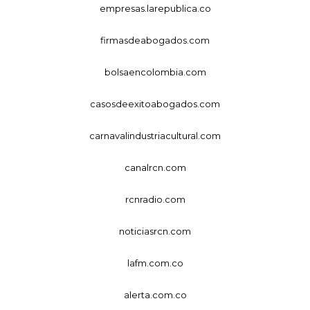
empresas.larepublica.co
firmasdeabogados.com
bolsaencolombia.com
casosdeexitoabogados.com
carnavalindustriacultural.com
canalrcn.com
rcnradio.com
noticiasrcn.com
lafm.com.co
alerta.com.co