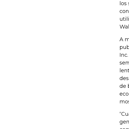
los
con
uti
Wal
A m
pub
Inc
sem
len
des
de 
eco
mos
“Cu
gen