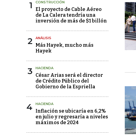
1
CONSTRUCCIÓN
El proyecto de Cable Aéreo
de La Calera tendría una
inversión de más de $1 billón
2
ANÁLISIS
Más Hayek, mucho más
Hayek
3
HACIENDA
César Arias será el director
de Crédito Público del
Gobierno de la Espriella
4
HACIENDA
Inflación se ubicaría en 6,2%
en julio y regresaría a niveles
máximos de 2024