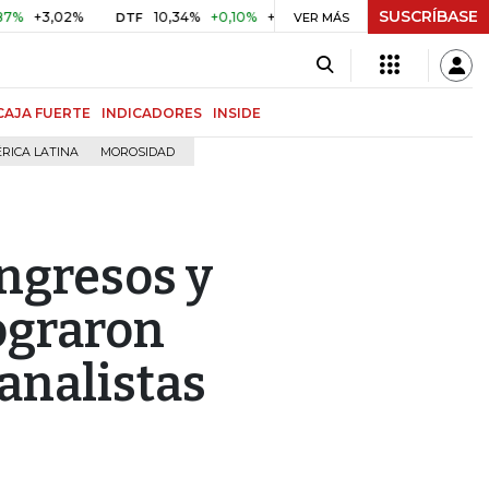
SUSCRÍBASE
02%
10,34%
+0,10%
+0,98%
$ 416,86
+$ 0,05
+0,01
DTF
UVR
VER MÁS
CAJA FUERTE
INDICADORES
INSIDE
RICA LATINA
MOROSIDAD
ngresos y
ograron
 analistas