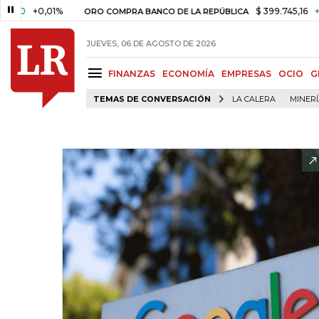
0,01%
$ 399.745,16
+$ 2.295,7
ORO COMPRA BANCO DE LA REPÚBLICA
JUEVES, 06 DE AGOSTO DE 2026
FINANZAS
ECONOMÍA
EMPRESAS
OCIO
G
TEMAS DE CONVERSACIÓN
LA CALERA
MINER