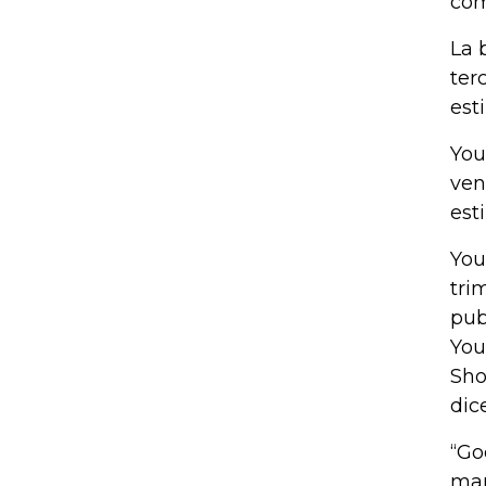
com
La 
ter
est
You
ven
est
You
tri
pub
You
Sho
dic
“Go
man