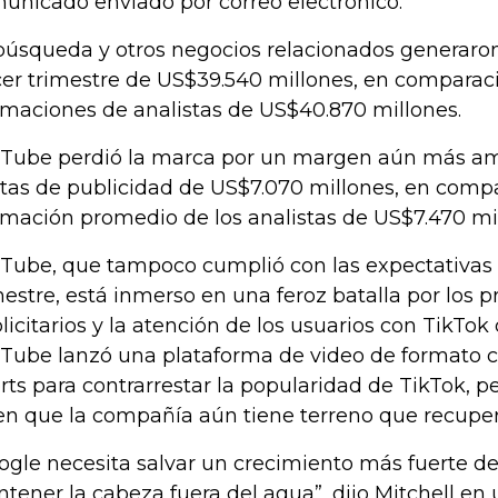
unicado enviado por correo electrónico.
búsqueda y otros negocios relacionados generaron
cer trimestre de US$39.540 millones, en comparac
imaciones de analistas de US$40.870 millones.
Tube perdió la marca por un margen aún más am
tas de publicidad de US$7.070 millones, en compa
imación promedio de los analistas de US$7.470 mi
Tube, que tampoco cumplió con las expectativas
mestre, está inmerso en una feroz batalla por los 
licitarios y la atención de los usuarios con TikTo
Tube lanzó una plataforma de video de formato c
rts para contrarrestar la popularidad de TikTok, pe
en que la compañía aún tiene terreno que recuper
ogle necesita salvar un crecimiento más fuerte d
tener la cabeza fuera del agua”, dijo Mitchell en 