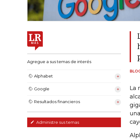
Agregue a sus temas de interés
BLO
Alphabet
La 
Google
alc
Resultados financieros
gig
una
cay
Administre sus temas
Alp