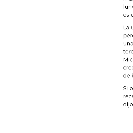
lun
es 
La 
per
una
ter
Mic
cre
de 
Si 
rec
dij