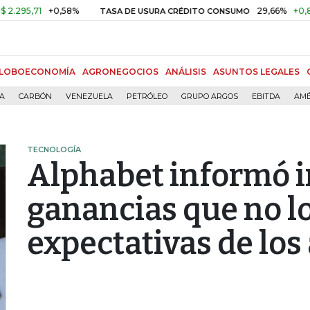
1
+0,58%
29,66%
+0,87%
+3,
TASA DE USURA CRÉDITO CONSUMO
LOBOECONOMÍA
AGRONEGOCIOS
ANÁLISIS
ASUNTOS LEGALES
ÍA
CARBÓN
VENEZUELA
PETRÓLEO
GRUPO ARGOS
EBITDA
AMÉ
TECNOLOGÍA
Alphabet informó i
ganancias que no l
expectativas de los