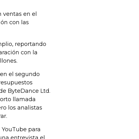
 ventas en el
ión con las
plio, reportando
ración con la
llones.
 en el segundo
presupuestos
k de ByteDance Ltd.
orto llamada
ro los analistas
ar.
e YouTube para
una entrevista el