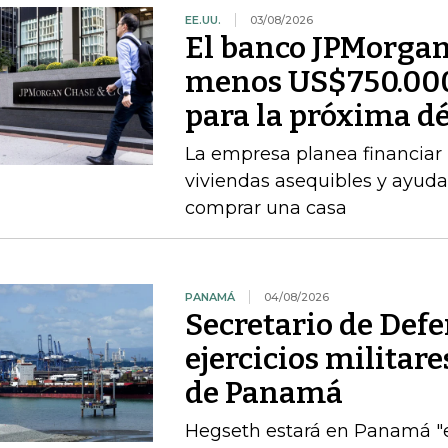
EE.UU.
03/08/2026
El banco JPMorgan 
menos US$750.000
para la próxima d
La empresa planea financiar 
viviendas asequibles y ayud
comprar una casa
PANAMÁ
04/08/2026
Secretario de Def
ejercicios militar
de Panamá
Hegseth estará en Panamá "el