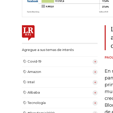
Agregue a sus temas de interés
PAOL
Covid-19
En 
Amazon
pan
Intel
pri
mun
Alibaba
cre
Tecnología
Blo
de 