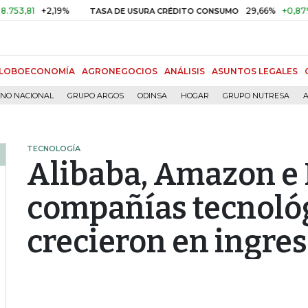
+2,19%
29,66%
+0,87%
+3,0
TASA DE USURA CRÉDITO CONSUMO
LOBOECONOMÍA
AGRONEGOCIOS
ANÁLISIS
ASUNTOS LEGALES
RNO NACIONAL
GRUPO ARGOS
ODINSA
HOGAR
GRUPO NUTRESA
A
TECNOLOGÍA
Alibaba, Amazon e I
compañías tecnoló
crecieron en ingre