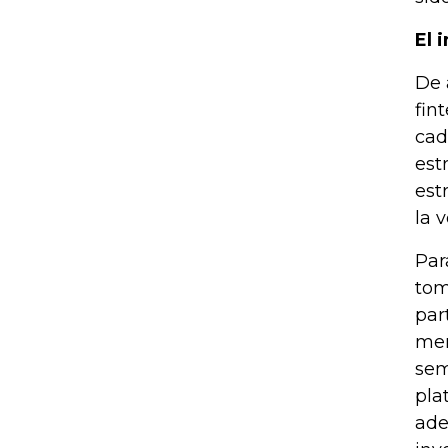
El 
De 
fin
cad
est
est
la 
Par
tom
par
mer
sem
pla
ade