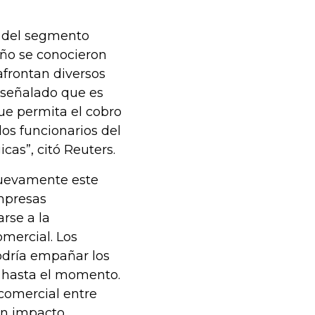
s del segmento
año se conocieron
frontan diversos
n señalado que es
que permita el cobro
los funcionarios del
cas”, citó Reuters.
nuevamente este
mpresas
rse a la
omercial. Los
odría empañar los
 hasta el momento.
 comercial entre
un impacto