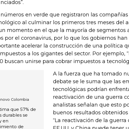
nciados”.
 números en verde que registraron las compañía
nológico al culminar los primeros tres meses del 
un momento en el que la mayoría de segmentos a
os por el coronavirus, por lo que los gobiernos ha
ortante acelerar la construcción de una política 
impuestos a los gigantes del sector. Por ejemplo, “
0 buscan unirse para cobrar impuestos a tecnológi
A la fuerza que ha tomado 
debate se le suma que las e
tecnológicas podrían enfrenta
reactivación de una guerra c
novo Colombia
analistas señalan que esto p
stima que 57% de
buenos resultados obtenidos
s durables se
“La reactivación de la guerra
y en
cimiento de
EE.UU. y China puede tener 