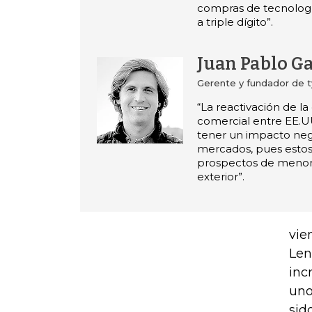
compras de tecnologí
a triple dígito”.
Juan Pablo Ga
Gerente y fundador de 
“La reactivación de la
comercial entre EE.U
tener un impacto neg
mercados, pues estos 
prospectos de meno
exterior”.
vie
Len
inc
uno
sid