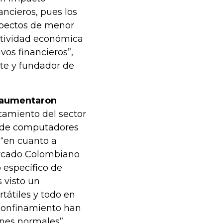
ancieros, pues los
spectos de menor
ctividad económica
ivos financieros”,
nte y fundador de
 aumentaron
tamiento del sector
a de computadores
 “en cuanto a
rcado Colombiano
 específico de
 visto un
tátiles y todo en
 confinamiento han
ones normales”.