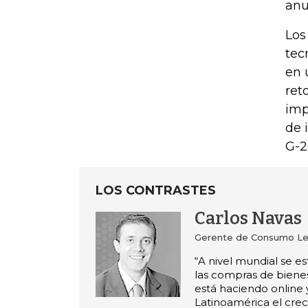
anu
Los
tec
en 
ret
imp
de 
G-2
LOS CONTRASTES
Carlos Navas
Gerente de Consumo Le
“A nivel mundial se e
las compras de biene
está haciendo online 
Latinoamérica el cre