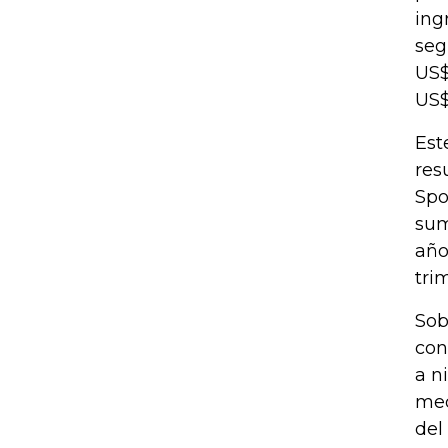
ing
seg
US$
US$
Est
res
Spo
sum
año
tri
Sob
con
a n
med
del