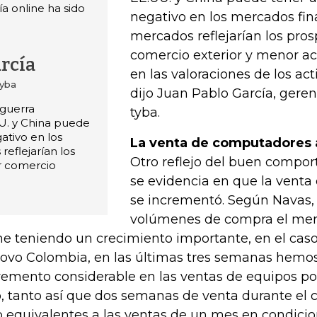
a online ha sido
negativo en los mercados fin
mercados reflejarían los pro
comercio exterior y menor a
rcía
en las valoraciones de los act
tyba
dijo Juan Pablo García, gere
 guerra
tyba.
U. y China puede
ativo en los
La venta de computadores
reflejarían los
Otro reflejo del buen compor
r comercio
se evidencia en que la vent
se incrementó. Según Navas,
volúmenes de compra el me
ne teniendo un crecimiento importante, en el caso
ovo Colombia, en las últimas tres semanas hemos
remento considerable en las ventas de equipos por
, tanto así que dos semanas de venta durante el
o equivalentes a las ventas de un mes en condici