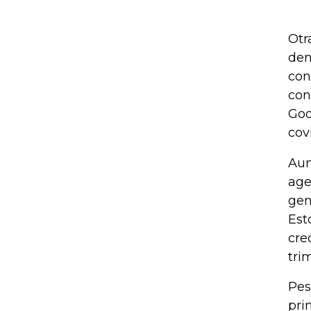
Otr
den
con
con
Goo
cov
Aun
age
gen
Est
cre
tri
Pes
pri