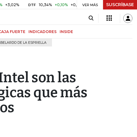
SUSCRÍBASE
2%
10,34%
+0,10%
+0,98%
$ 416,91
+$ 0,05
+0,01%
DTF
UVR
VER MÁS
CAJA FUERTE
INDICADORES
INSIDE
BELARDO DE LA ESPRIELLA
ntel son las
gicas que más
sos