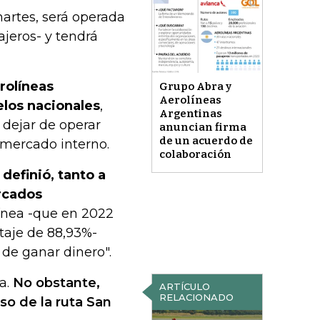
 martes, será operada
jeros- y tendrá
erolíneas
Grupo Abra y
Aerolíneas
los nacionales
,
Argentinas
n dejar de operar
anuncian firma
de un acuerdo de
l mercado interno.
colaboración
definió, tanto a
rcados
línea -que en 2022
taje de 88,93%-
 de ganar dinero".
a.
No obstante,
ARTÍCULO
RELACIONADO
so de la ruta San