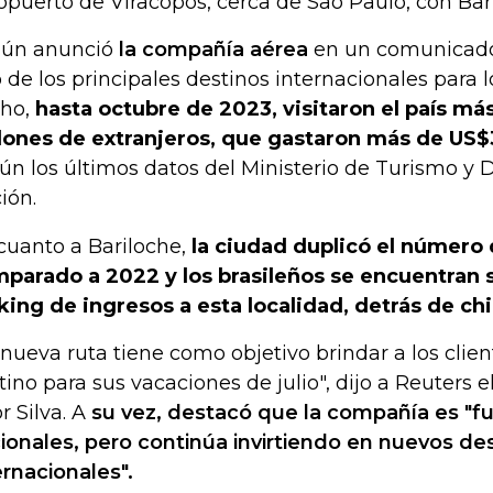
opuerto de Viracopos, cerca de Sao Paulo, con Bar
ún anunció
la compañía aérea
en un comunicado,
 de los principales destinos internacionales para l
ho,
hasta octubre de 2023, visitaron el país má
lones de extranjeros, que gastaron más de US$
ún los últimos datos del Ministerio de Turismo y 
ión.
cuanto a Bariloche,
la ciudad duplicó el número 
parado a 2022 y los brasileños se encuentran 
king de ingresos a esta localidad, detrás de chi
 nueva ruta tiene como objetivo brindar a los clien
tino para sus vacaciones de julio", dijo a Reuters e
r Silva. A
su vez, destacó que la compañía es "fu
ionales, pero continúa invirtiendo en nuevos de
ernacionales".