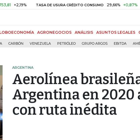
2,19%
29,66%
+0,87%
+3,02%
TASA DE USURA CRÉDITO CONSUMO
LOBOECONOMÍA
AGRONEGOCIOS
ANÁLISIS
ASUNTOS LEGALES
ÍA
CARBÓN
VENEZUELA
PETRÓLEO
GRUPO ARGOS
EBITDA
AMÉ
ARGENTINA
Aerolínea brasileña
Argentina en 2020 
con ruta inédita