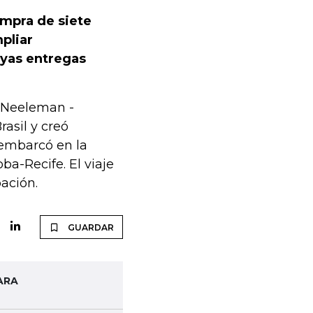
ompra de siete
pliar
uyas entregas
 Neeleman -
asil y creó
sembarcó en la
ba-Recife. El viaje
ación.
GUARDAR
ARA