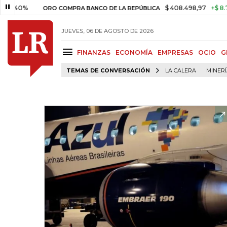
$ 408.498,97
+$ 8.753,81
+
ORO COMPRA BANCO DE LA REPÚBLICA
JUEVES, 06 DE AGOSTO DE 2026
FINANZAS
ECONOMÍA
EMPRESAS
OCIO
G
TEMAS DE CONVERSACIÓN
LA CALERA
MINER