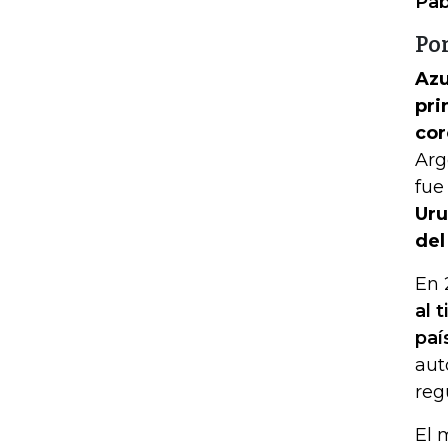
Pab
Por
Azu
pri
cor
Arg
fue
Uru
del
En 
al 
paí
aut
reg
El 