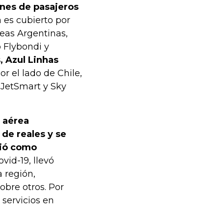
ones de pasajeros
a es cubierto por
neas Argentinas,
o Flybondi y
, Azul Linhas
Por el lado de Chile,
 JetSmart y Sky
a aérea
de reales y se
nió como
vid-19, llevó
 región,
bre otros. Por
 servicios en