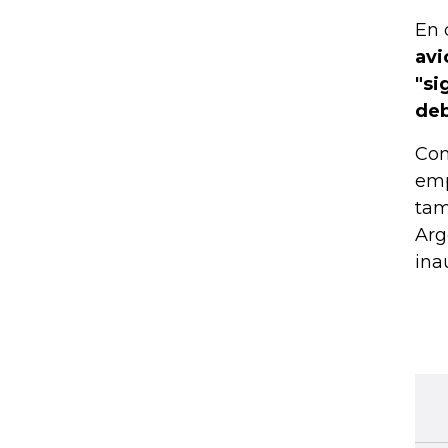
En 
avi
"si
deb
Con
emp
tam
Arg
ina