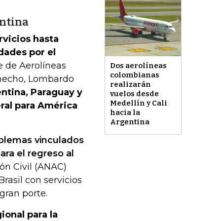
entina
rvicios hasta
dades por el
e de Aerolíneas
Dos aerolíneas
colombianas
e hecho, Lombardo
realizarán
entina, Paraguay y
vuelos desde
Medellín y Cali
ral para América
hacia la
Argentina
blemas vinculados
ra el regreso al
ón Civil (ANAC)
rasil con servicios
gran porte.
ional para la