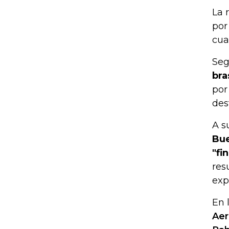
La 
por
cua
Seg
bra
por
des
A s
Bue
"fi
res
exp
En 
Aer