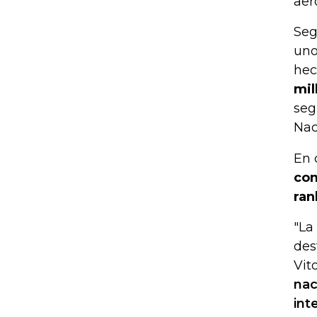
aer
Seg
uno
hec
mil
seg
Nac
En 
com
ran
"La
des
Vito
nac
int