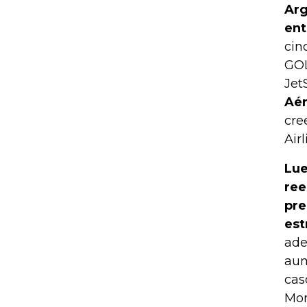
Arg
ent
cin
GOL
Jet
Aér
cre
Airl
Lue
ree
pre
est
ade
aum
cas
Mon