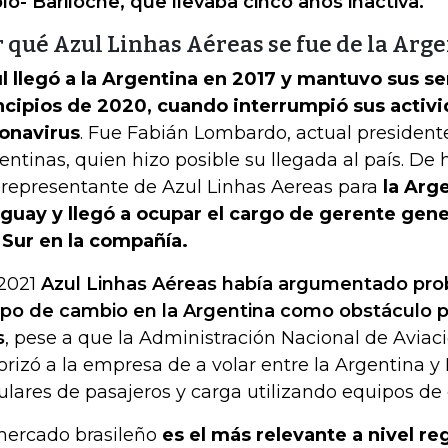
lo- Bariloche, que llevaba cinco años inactiva.
 qué Azul Linhas Aéreas se fue de la Arg
l llegó a la Argentina en 2017 y mantuvo sus se
ncipios de 2020, cuando interrumpió sus activi
onavirus
. Fue Fabián Lombardo, actual president
entinas, quien hizo posible su llegada al país. D
 representante de Azul Linhas Aereas para
la Arg
guay y llegó a ocupar el cargo de gerente gene
 Sur en la compañía.
2021
Azul Linhas Aéreas había argumentado pro
tipo de cambio en la Argentina como obstáculo pa
s
, pese a que la Administración Nacional de Aviaci
orizó a la empresa de a volar entre la Argentina y B
ulares de pasajeros y carga utilizando equipos de 
mercado brasileño
es el más relevante a nivel reg