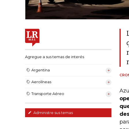
Agregue a sus temas de interés
Argentina
CRON
Aerolíneas
Azu
Transporte Aéreo
ope
que
Administre sus temas
des
par