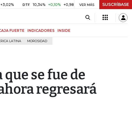
SUSCRÍBASE
10,34%
+0,10%
+0,98%
$ 416,86
+$ 0,05
+0,01%
DTF
UVR
VER MÁS
CAJA FUERTE
INDICADORES
INSIDE
RICA LATINA
MOROSIDAD
 que se fue de
ahora regresará