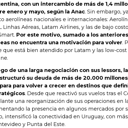
entina, con un intercambio de más de 1,4 mill
re enero y mayo, según la Anac
. Sin embargo, y
co aerolíneas nacionales e internacionales: Aerolí
 Linhas Aéreas, Latam Airlines, y las de bajo cost
Smart.
Por este motivo, sumado a los anteriores
eas no encuentra una motivación para volver
. 
e que está bien atendido por Latam y las low-cost
ine.
go de una larga negociación con sus lessors, l
structuró su deuda de más de 20.000 millones 
para para volver a crecer en destinos que defi
ratégicos
. Desde que reactivó sus vuelos tras el Co
lante una reorganización de sus operaciones en la
entando la presencia en algunos mercados por so
o, intensificó la conectividad en Uruguay, con más
tevideo y Punta del Este.