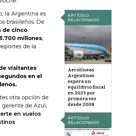
iloche.
 la Argentina es
ARTÍCULO
RELACIONADO
os brasileños. De
s de cinco
3.700 millones
,
Deportes de la
de visitantes
Aerolíneas
segundos en el
Argentinas
espera un
lenos.
equilibrio fiscal
en 2023 por
tes otra opción de
primera vez
desde 2008
l gerente de Azul,
erte en vuelos
ARTÍCULO
stinos
RELACIONADO