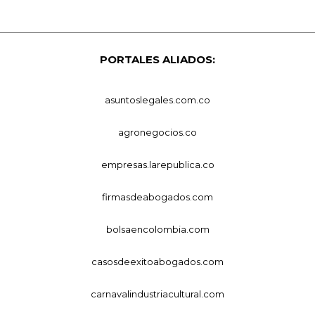
PORTALES ALIADOS:
asuntoslegales.com.co
agronegocios.co
empresas.larepublica.co
firmasdeabogados.com
bolsaencolombia.com
casosdeexitoabogados.com
carnavalindustriacultural.com