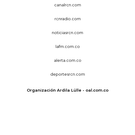
canalrcn.com
rcnradio.com
noticiasrcn.com
lafm.com.co
alerta.com.co
deportesrcn.com
Organización Ardila Lülle - oal.com.co