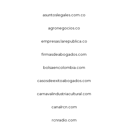
asuntoslegales.com.co
agronegocios.co
empresas.larepublica.co
firmasdeabogados.com
bolsaencolombia.com
casosdeexitoabogados.com
carnavalindustriacultural.com
canalrcn.com
rcnradio.com