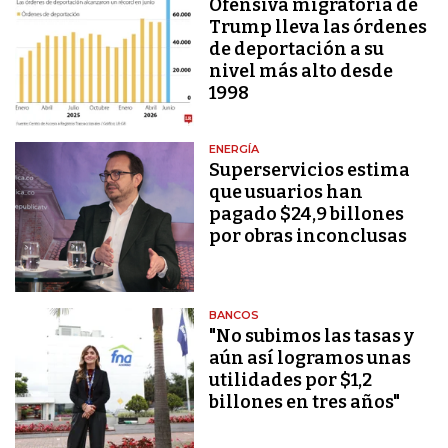
Ofensiva migratoria de
Trump lleva las órdenes
de deportación a su
nivel más alto desde
1998
ENERGÍA
Superservicios estima
que usuarios han
pagado $24,9 billones
por obras inconclusas
BANCOS
"No subimos las tasas y
aún así logramos unas
utilidades por $1,2
billones en tres años"