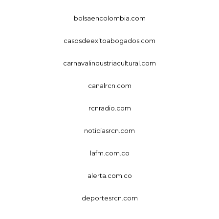
bolsaencolombia.com
casosdeexitoabogados.com
carnavalindustriacultural.com
canalrcn.com
rcnradio.com
noticiasrcn.com
lafm.com.co
alerta.com.co
deportesrcn.com