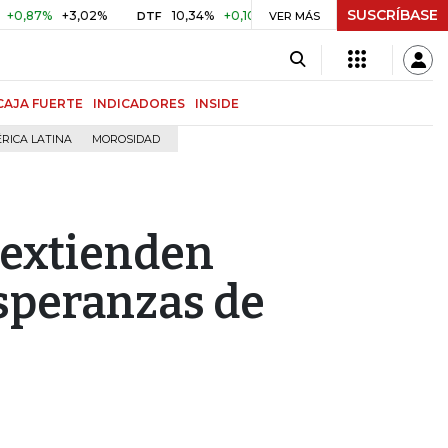
SUSCRÍBASE
7%
+3,02%
10,34%
+0,10%
+0,98%
$ 416,86
+$ 0,05
DTF
VER MÁS
UVR
CAJA FUERTE
INDICADORES
INSIDE
RICA LATINA
MOROSIDAD
 extienden
speranzas de