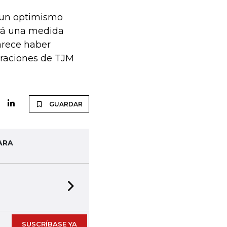
a un optimismo
brá una medida
arece haber
eraciones de TJM
GUARDAR
ARA
Next slide
SUSCRÍBASE YA