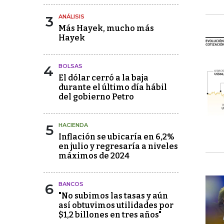
3
ANÁLISIS
Más Hayek, mucho más
Hayek
4
BOLSAS
El dólar cerró a la baja
durante el último día hábil
del gobierno Petro
5
HACIENDA
Inflación se ubicaría en 6,2%
en julio y regresaría a niveles
máximos de 2024
6
BANCOS
"No subimos las tasas y aún
así obtuvimos utilidades por
$1,2 billones en tres años"