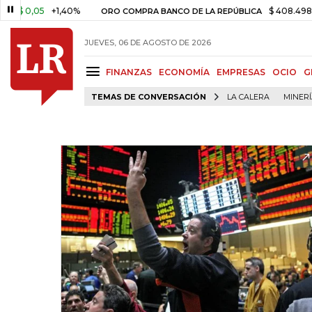
0,05
+1,40%
$ 408.498,97
+$
ORO COMPRA BANCO DE LA REPÚBLICA
JUEVES, 06 DE AGOSTO DE 2026
FINANZAS
ECONOMÍA
EMPRESAS
OCIO
G
TEMAS DE CONVERSACIÓN
LA CALERA
MINER