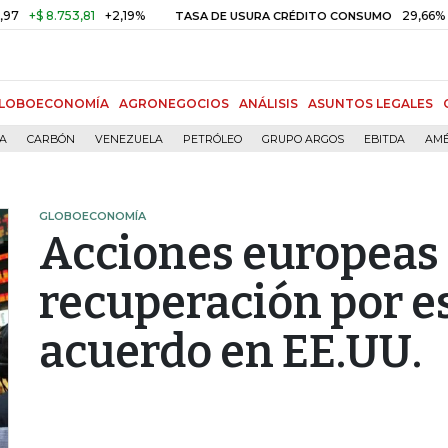
 8.753,81
+2,19%
29,66%
+0,8
TASA DE USURA CRÉDITO CONSUMO
LOBOECONOMÍA
AGRONEGOCIOS
ANÁLISIS
ASUNTOS LEGALES
ÍA
CARBÓN
VENEZUELA
PETRÓLEO
GRUPO ARGOS
EBITDA
AMÉ
GLOBOECONOMÍA
Acciones europeas
recuperación por e
acuerdo en EE.UU.