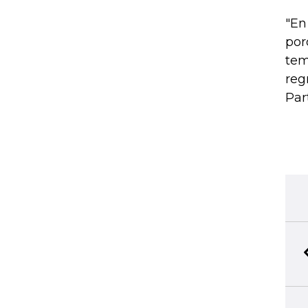
"En
por
tem
reg
Par