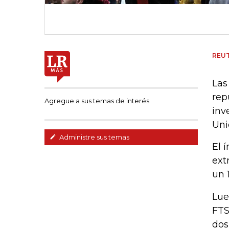
REU
Las
rep
Agregue a sus temas de interés
inv
Uni
Administre sus temas
El 
ext
un 
Lue
FTS
dos