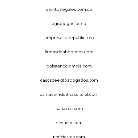
asuntoslegales.com.co
agronegocios.co
empresas.larepublica.co
firmasdeabogados.com
bolsaencolombia.com
casosdeexitoabogados.com
carnavalindustriacultural.com
canalrcn.com
rcnradio.com
noticiasrcn.com