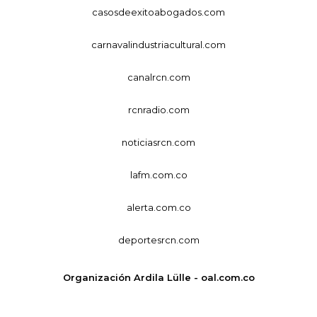
casosdeexitoabogados.com
carnavalindustriacultural.com
canalrcn.com
rcnradio.com
noticiasrcn.com
lafm.com.co
alerta.com.co
deportesrcn.com
Organización Ardila Lülle - oal.com.co