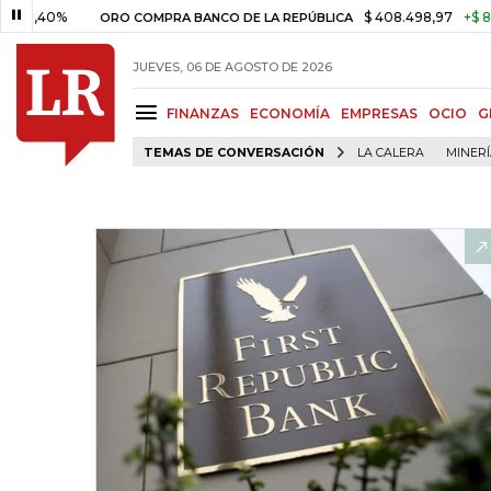
0%
$ 408.498,97
+$ 8.753,81
ORO COMPRA BANCO DE LA REPÚBLICA
JUEVES, 06 DE AGOSTO DE 2026
FINANZAS
ECONOMÍA
EMPRESAS
OCIO
G
TEMAS DE CONVERSACIÓN
LA CALERA
MINER