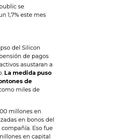
public se
un 1,7% este mes
pso del Silicon
spensión de pagos
activos asustaran a
o.
La medida puso
montones de
í como miles de
000 millones en
izadas en bonos del
a compañía. Eso fue
llones en capital