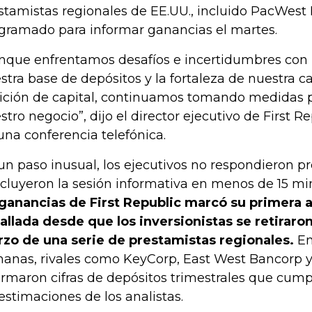
stamistas regionales de EE.UU., incluido PacWest
gramado para informar ganancias el martes.
nque enfrentamos desafíos e incertidumbres con l
stra base de depósitos y la fortaleza de nuestra ca
ición de capital, continuamos tomando medidas p
stro negocio”, dijo el director ejecutivo de First Re
una conferencia telefónica.
un paso inusual, los ejecutivos no respondieron p
cluyeron la sesión informativa en menos de 15 mi
ganancias de First Republic marcó su primera a
allada desde que los inversionistas se retirar
zo de una serie de prestamistas regionales.
En
anas, rivales como KeyCorp, East West Bancorp 
ormaron cifras de depósitos trimestrales que cump
 estimaciones de los analistas.