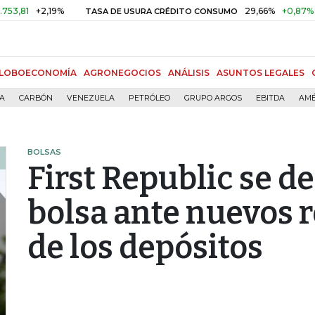
+2,19%
29,66%
+0,87%
+3,02
TASA DE USURA CRÉDITO CONSUMO
LOBOECONOMÍA
AGRONEGOCIOS
ANÁLISIS
ASUNTOS LEGALES
ÍA
CARBÓN
VENEZUELA
PETRÓLEO
GRUPO ARGOS
EBITDA
AMÉ
BOLSAS
First Republic se d
bolsa ante nuevos r
de los depósitos