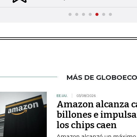
MÁS DE GLOBOEC
EE.UU.
03/08/2026
Amazon alcanza ca
billones e impulsa
los chips caen
Amazon alcanzó un máximo int