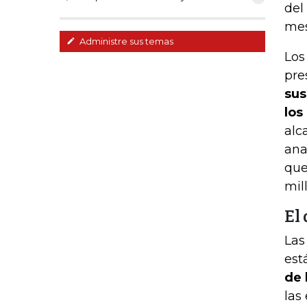
del
mes
Administre sus temas
Los
pre
sus
los
alc
ana
que
mil
El
Las
est
de 
las