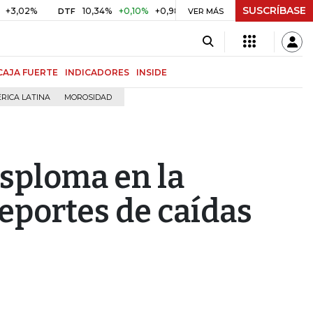
SUSCRÍBASE
%
10,34%
+0,10%
+0,98%
$ 416,91
+$ 0,05
+0,01%
DTF
UVR
VER MÁS
CAJA FUERTE
INDICADORES
INSIDE
RICA LATINA
MOROSIDAD
esploma en la
eportes de caídas