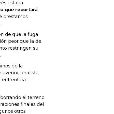
rés estaba
jo que recortará
 de préstamos
.
ón de que la fuga
ión peor que la de
nto restringen su
.
minos de la
iaverini, analista
a enfrentará
 borrando el terreno
aciones finales del
lgunos otros