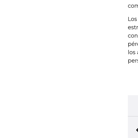
com
Los
est
con
pér
los
per