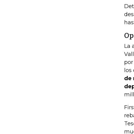
Det
des
has
Op
La 
Val
por
los
de 
dep
mil
Fir
reb
Tes
muc