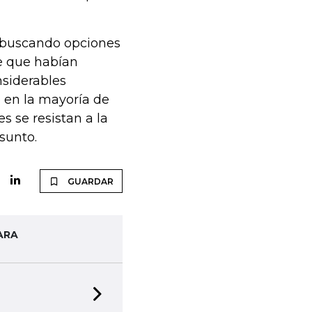
á buscando opciones
e que habían
nsiderables
e en la mayoría de
 se resistan a la
sunto.
GUARDAR
ARA
Next slide