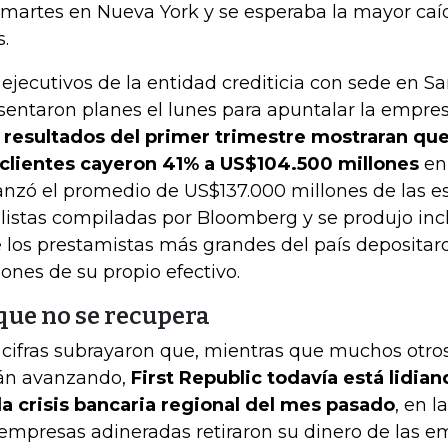
 martes en Nueva York y se esperaba la mayor ca
.
 ejecutivos de la entidad crediticia con sede en S
sentaron planes el lunes para apuntalar la empr
 resultados del primer trimestre mostraran que
 clientes cayeron 41% a US$104.500 millones
en 
anzó el promedio de US$137.000 millones de las e
listas compiladas por Bloomberg y se produjo in
 los prestamistas más grandes del país depositar
lones de su propio efectivo.
 que no se recupera
 cifras subrayaron que, mientras que muchos otro
án avanzando,
First Republic todavía está lidia
la crisis bancaria regional del mes pasado
, en l
 empresas adineradas retiraron su dinero de las e