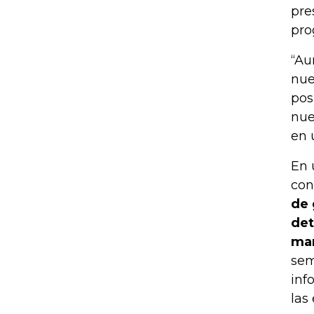
pre
pro
“Au
nue
pos
nue
en 
En 
con
de 
det
mar
sem
inf
las