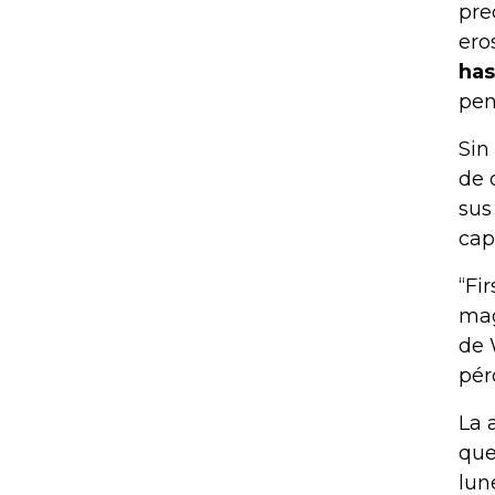
pre
ero
has
pen
Sin
de 
sus
cap
“Fi
mag
de 
pér
La 
que
lun