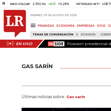
Posesión presidencial 
EN VIVO
2.350,94
+6,13
+0,26%
US$ 78,01
MSCI COLCAP
PETRÓLEO WTI
VIERNES, 07 DE AGOSTO DE 2026
FINANZAS
ECONOMÍA
EMPRESAS
OCIO
G
TEMAS DE CONVERSACIÓN
ECONOMÍA
GOBIE
Posesión presidencial 
EN VIVO
GAS SARÍN
Últimas noticias sobre:
Gas sarín