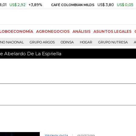
de Abelardo De La Espriella
US$ 2,92
+3,89%
US$ 3,80
US$ 0,05
+1,4
CAFÉ COLOMBIAN MILDS
LOBOECONOMÍA
AGRONEGOCIOS
ANÁLISIS
ASUNTOS LEGALES
RNO NACIONAL
GRUPO ARGOS
ODINSA
HOGAR
GRUPO NUTRESA
A
de Abelardo De La Espriella