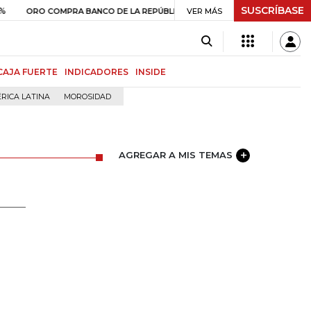
SUSCRÍBASE
$ 408.498,97
+$ 8.753,81
+2,19%
RO COMPRA BANCO DE LA REPÚBLICA
VER MÁS
CAJA FUERTE
INDICADORES
INSIDE
RICA LATINA
MOROSIDAD
AGREGAR A MIS TEMAS