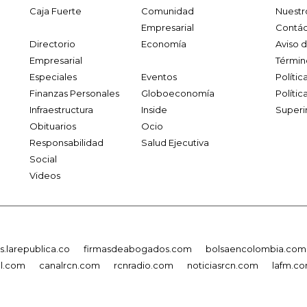
Caja Fuerte
Comunidad
Nuestr
Empresarial
Contác
Directorio
Economía
Aviso 
Empresarial
Términ
Especiales
Eventos
Políti
Finanzas Personales
Globoeconomía
Polític
Infraestructura
Inside
Superi
Obituarios
Ocio
Responsabilidad
Salud Ejecutiva
Social
Videos
.larepublica.co
firmasdeabogados.com
bolsaencolombia.com
al.com
canalrcn.com
rcnradio.com
noticiasrcn.com
lafm.c