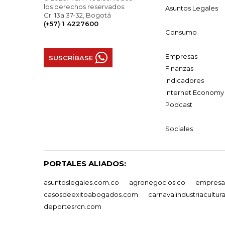
los derechos reservados.
Asuntos Legales
Cr. 13a 37-32, Bogotá
(+57) 1 4227600
Consumo
Empresas
SUSCRÍBASE
Finanzas
Indicadores
Internet Economy
Podcast
Sociales
PORTALES ALIADOS:
asuntoslegales.com.co
agronegocios.co
empresas
casosdeexitoabogados.com
carnavalindustriacultur
deportesrcn.com