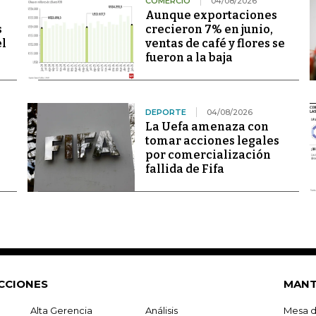
COMERCIO
04/08/2026
Aunque exportaciones
s
crecieron 7% en junio,
el
ventas de café y flores se
fueron a la baja
DEPORTE
04/08/2026
La Uefa amenaza con
tomar acciones legales
por comercialización
fallida de Fifa
CCIONES
MANT
Alta Gerencia
Análisis
Mesa d