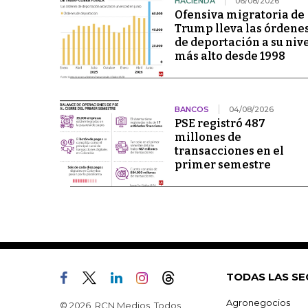
HACIENDA
06/08/2026
Ofensiva migratoria de
Trump lleva las órdene
de deportación a su niv
más alto desde 1998
BANCOS
04/08/2026
PSE registró 487
millones de
transacciones en el
primer semestre
TODAS LAS SE
Agronegocios
© 2026, RCN Medios. Todos