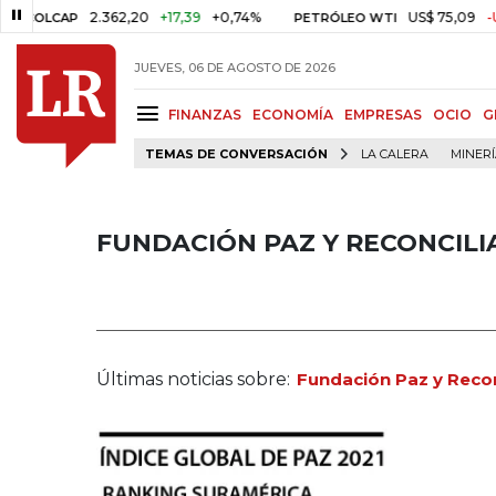
2.362,20
+17,39
+0,74%
US$ 75,09
-US$ 0,24
CAP
PETRÓLEO WTI
JUEVES, 06 DE AGOSTO DE 2026
FINANZAS
ECONOMÍA
EMPRESAS
OCIO
G
TEMAS DE CONVERSACIÓN
LA CALERA
MINER
FUNDACIÓN PAZ Y RECONCILI
Últimas noticias sobre:
Fundación Paz y Recon