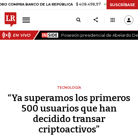
$ 408.498,97
+$ 8.753,81
+2,19%
A BANCO DE LA REPÚBLICA
TAS
SUSCRÍBASE
EN VIVO
Posesión presidencial de Abelardo De 
TECNOLOGÍA
“Ya superamos los primeros
500 usuarios que han
decidido transar
criptoactivos”