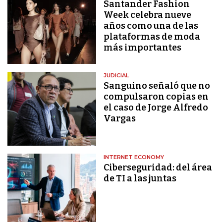
Santander Fashion
Week celebra nueve
años como una de las
plataformas de moda
más importantes
JUDICIAL
Sanguino señaló que no
compulsaron copias en
el caso de Jorge Alfredo
Vargas
INTERNET ECONOMY
Ciberseguridad: del área
de TI a las juntas