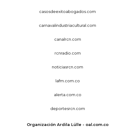
casosdeexitoabogados.com
carnavalindustriacultural.com
canalrcn.com
rcnradio.com
noticiasrcn.com
lafm.com.co
alerta.com.co
deportesrcn.com
Organización Ardila Lülle - oal.com.co