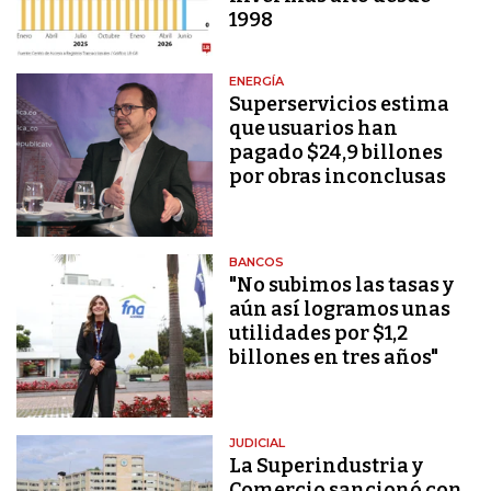
1998
ENERGÍA
Superservicios estima
que usuarios han
pagado $24,9 billones
por obras inconclusas
BANCOS
"No subimos las tasas y
aún así logramos unas
utilidades por $1,2
billones en tres años"
JUDICIAL
La Superindustria y
Comercio sancionó con