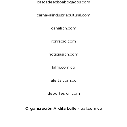
casosdeexitoabogados.com
carnavalindustriacultural.com
canalrcn.com
rcnradio.com
noticiasrcn.com
lafm.com.co
alerta.com.co
deportesrcn.com
Organización Ardila Lülle - oal.com.co