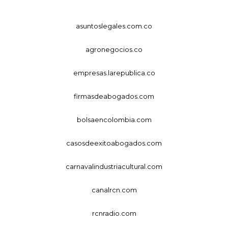
asuntoslegales.com.co
agronegocios.co
empresas.larepublica.co
firmasdeabogados.com
bolsaencolombia.com
casosdeexitoabogados.com
carnavalindustriacultural.com
canalrcn.com
rcnradio.com