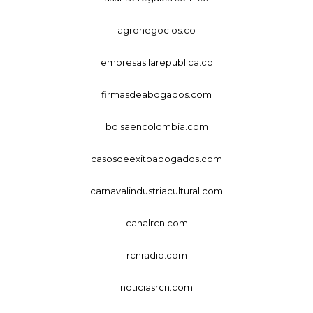
agronegocios.co
empresas.larepublica.co
firmasdeabogados.com
bolsaencolombia.com
casosdeexitoabogados.com
carnavalindustriacultural.com
canalrcn.com
rcnradio.com
noticiasrcn.com