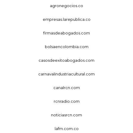
agronegocios.co
empresas.larepublica.co
firmasdeabogados.com
bolsaencolombia.com
casosdeexitoabogados.com
carnavalindustriacultural.com
canalrcn.com
rcnradio.com
noticiasrcn.com
lafm.com.co