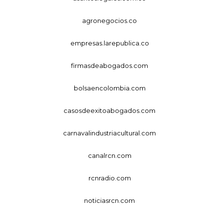
agronegocios.co
empresas.larepublica.co
firmasdeabogados.com
bolsaencolombia.com
casosdeexitoabogados.com
carnavalindustriacultural.com
canalrcn.com
rcnradio.com
noticiasrcn.com