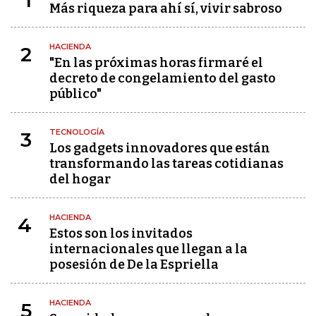
1
Más riqueza para ahí sí, vivir sabroso
HACIENDA
2
"En las próximas horas firmaré el
decreto de congelamiento del gasto
público"
TECNOLOGÍA
3
Los gadgets innovadores que están
transformando las tareas cotidianas
del hogar
HACIENDA
4
Estos son los invitados
internacionales que llegan a la
posesión de De la Espriella
HACIENDA
5