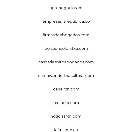
agronegocios.co
empresas.larepublica.co
firmasdeabogados.com
bolsaencolombia.com
casosdeexitoabogados.com
carnavalindustriacultural.com
canalrcn.com
rcnradio.com
noticiasrcn.com
lafm.com.co