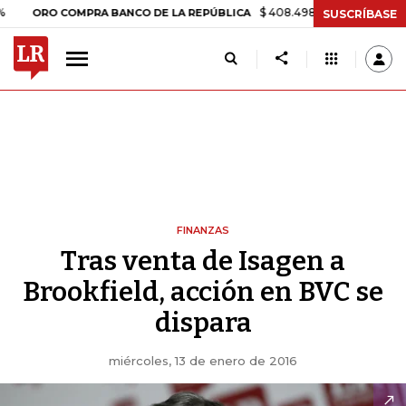
$ 408.498,97
+$ 8.753,81
+2,19
RO COMPRA BANCO DE LA REPÚBLICA
SUSCRÍBASE
FINANZAS
Tras venta de Isagen a
Brookfield, acción en BVC se
dispara
miércoles, 13 de enero de 2016