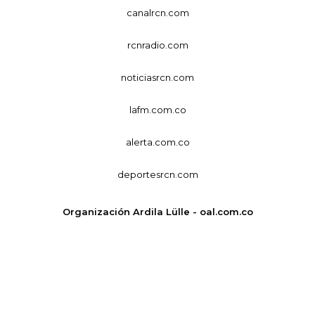
canalrcn.com
rcnradio.com
noticiasrcn.com
lafm.com.co
alerta.com.co
deportesrcn.com
Organización Ardila Lülle - oal.com.co