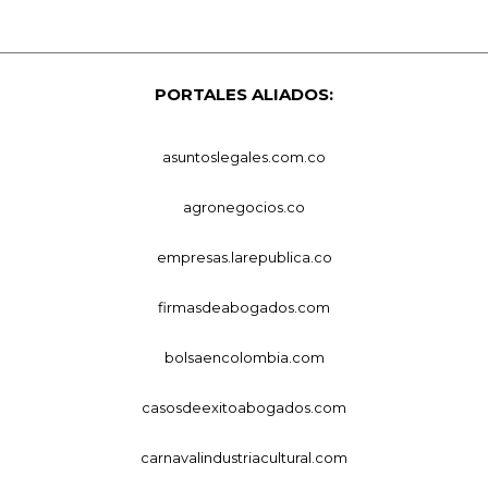
PORTALES ALIADOS:
asuntoslegales.com.co
agronegocios.co
empresas.larepublica.co
firmasdeabogados.com
bolsaencolombia.com
casosdeexitoabogados.com
carnavalindustriacultural.com