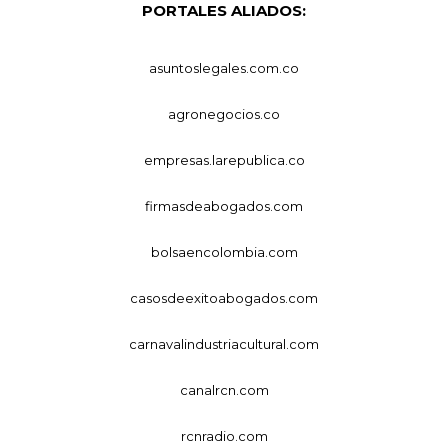
PORTALES ALIADOS:
asuntoslegales.com.co
agronegocios.co
empresas.larepublica.co
firmasdeabogados.com
bolsaencolombia.com
casosdeexitoabogados.com
carnavalindustriacultural.com
canalrcn.com
rcnradio.com