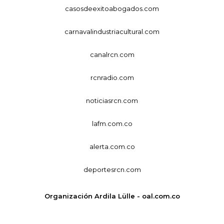
casosdeexitoabogados.com
carnavalindustriacultural.com
canalrcn.com
rcnradio.com
noticiasrcn.com
lafm.com.co
alerta.com.co
deportesrcn.com
Organización Ardila Lülle - oal.com.co