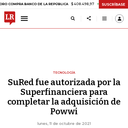
$ 408.498,97
+$ 8.753,81
+2,19%
PRA BANCO DE LA REPÚBLICA
T
SUSCRÍBASE
TECNOLOGÍA
SuRed fue autorizada por la
Superfinanciera para
completar la adquisición de
Powwi
lunes, 11 de octubre de 2021