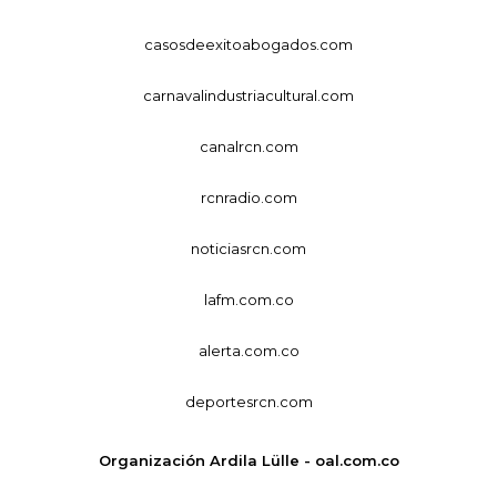
casosdeexitoabogados.com
carnavalindustriacultural.com
canalrcn.com
rcnradio.com
noticiasrcn.com
lafm.com.co
alerta.com.co
deportesrcn.com
Organización Ardila Lülle - oal.com.co