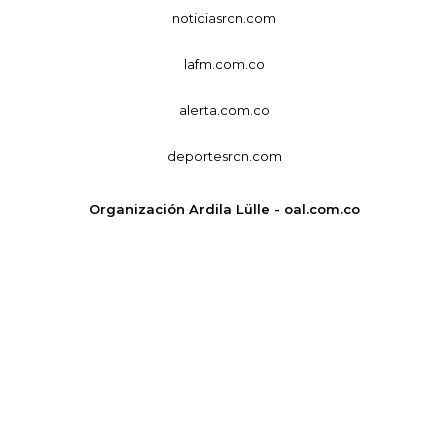
noticiasrcn.com
lafm.com.co
alerta.com.co
deportesrcn.com
Organización Ardila Lülle - oal.com.co