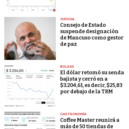
JUDICIAL
Consejo de Estado
suspende designación
de Mancuso como gestor
de paz
BOLSAS
El dólar retomó su senda
bajista y cerró en a
$3.204,61, es decir, $25,83
por debajo de la TRM
GASTRONOMÍA
Coffee Master reunirá a
más de 50 tiendas de