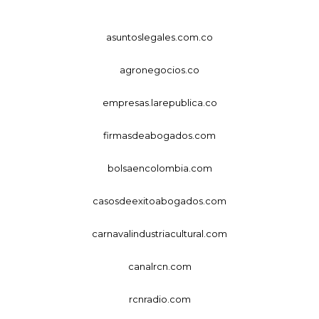
asuntoslegales.com.co
agronegocios.co
empresas.larepublica.co
firmasdeabogados.com
bolsaencolombia.com
casosdeexitoabogados.com
carnavalindustriacultural.com
canalrcn.com
rcnradio.com