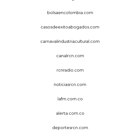
bolsaencolombia.com
casosdeexitoabogados.com
carnavalindustriacultural.com
canalrcn.com
rcnradio.com
noticiasrcn.com
lafm.com.co
alerta.com.co
deportesrcn.com