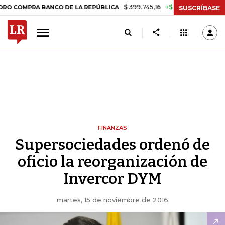
$ 399.745,16
+$ 2.295,71
+0,58%
MPRA BANCO DE LA REPÚBLICA
T
SUSCRÍBASE
FINANZAS
Supersociedades ordenó de
oficio la reorganización de
Invercor DYM
martes, 15 de noviembre de 2016