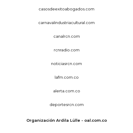
casosdeexitoabogados.com
carnavalindustriacultural.com
canalrcn.com
rcnradio.com
noticiasrcn.com
lafm.com.co
alerta.com.co
deportesrcn.com
Organización Ardila Lülle - oal.com.co