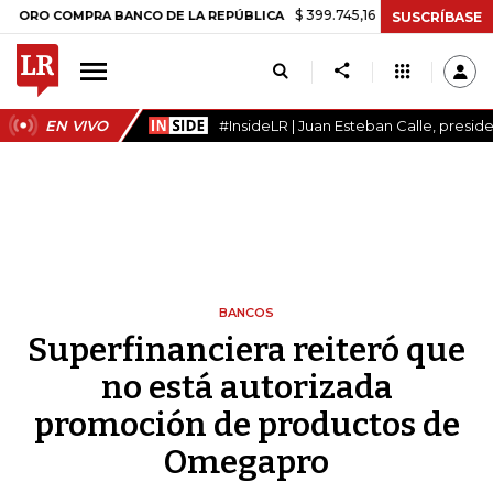
$ 399.745,16
+$ 2.295,71
+0,58%
COMPRA BANCO DE LA REPÚBLICA
SUSCRÍBASE
EN VIVO
#InsideLR | Juan Esteban Calle, presi
BANCOS
Superfinanciera reiteró que
no está autorizada
promoción de productos de
Omegapro