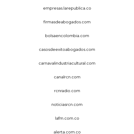
empresas.larepublica.co
firmasdeabogados.com
bolsaencolombia.com
casosdeexitoabogados.com
carnavalindustriacultural.com
canalrcn.com
rcnradio.com
noticiasrcn.com
lafm.com.co
alerta.com.co