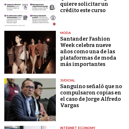
quiere solicitar un
crédito este curso
MODA
Santander Fashion
Week celebra nueve
años como una de las
plataformas de moda
más importantes
JUDICIAL
Sanguino señaló que no
compulsaron copias en
el caso de Jorge Alfredo
Vargas
INTERNET ECONOMY