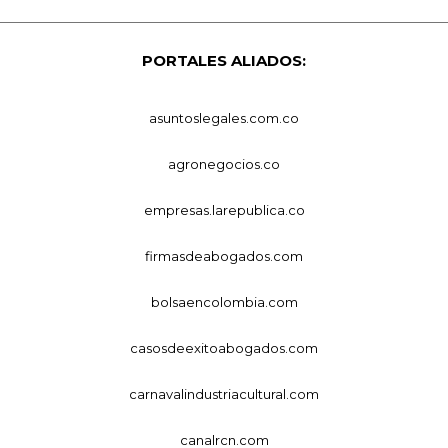
PORTALES ALIADOS:
asuntoslegales.com.co
agronegocios.co
empresas.larepublica.co
firmasdeabogados.com
bolsaencolombia.com
casosdeexitoabogados.com
carnavalindustriacultural.com
canalrcn.com