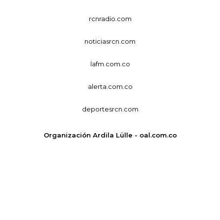
rcnradio.com
noticiasrcn.com
lafm.com.co
alerta.com.co
deportesrcn.com
Organización Ardila Lülle - oal.com.co