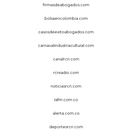
firmasdeabogados.com
bolsaencolombia.com
casosdeexitoabogados.com
carnavalindustriacultural.com
canalrcn.com
rcnradio.com
noticiasrcn.com
lafm.com.co
alerta.com.co
deportesrcn.com