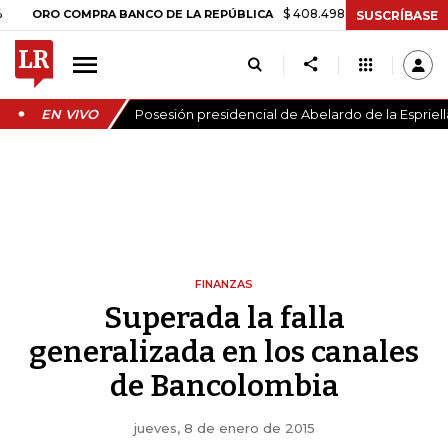
$ 408.498,97
+$ 8.753,81
+2,19
RO COMPRA BANCO DE LA REPÚBLICA
SUSCRÍBASE
EN VIVO
Posesión presidencial de Abelardo de la Espriell
FINANZAS
Superada la falla
generalizada en los canales
de Bancolombia
jueves, 8 de enero de 2015