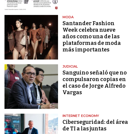
MODA
Santander Fashion
Week celebra nueve
años como una de las
plataformas de moda
más importantes
JUDICIAL
Sanguino señaló que no
compulsaron copias en
el caso de Jorge Alfredo
Vargas
INTERNET ECONOMY
Ciberseguridad: del área
de TI a las juntas