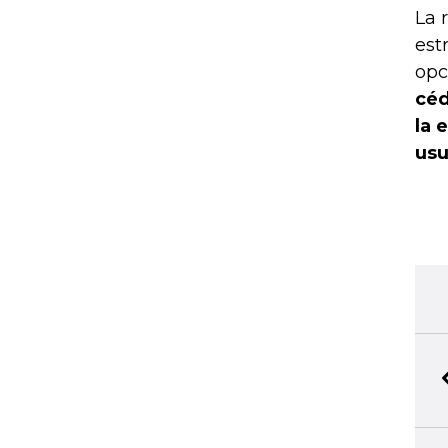
La 
est
opc
céd
la 
usu