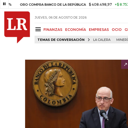
%
$ 408.498,97
+$ 8.753,81
+
ORO COMPRA BANCO DE LA REPÚBLICA
JUEVES, 06 DE AGOSTO DE 2026
FINANZAS
ECONOMÍA
EMPRESAS
OCIO
G
TEMAS DE CONVERSACIÓN
LA CALERA
MINER