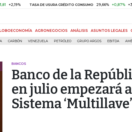
2,19%
29,66%
+0,87%
+3,02%
TASA DE USURA CRÉDITO CONSUMO
LOBOECONOMÍA
AGRONEGOCIOS
ANÁLISIS
ASUNTOS LEGALES
ÍA
CARBÓN
VENEZUELA
PETRÓLEO
GRUPO ARGOS
EBITDA
AMÉ
BANCOS
Banco de la Repúbl
en julio empezará a
Sistema ‘Multillave