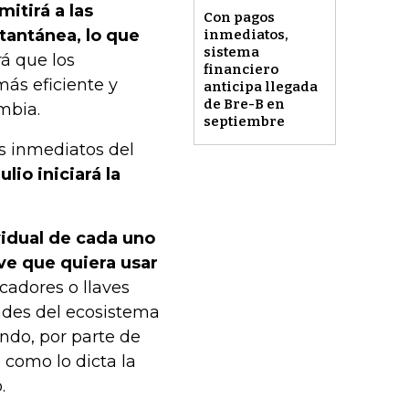
itirá a las
Con pagos
tantánea, lo que
inmediatos,
sistema
rá que los
financiero
ás eficiente y
anticipa llegada
de Bre-B en
mbia.
septiembre
os inmediatos del
ulio iniciará la
vidual de cada uno
ave que quiera usar
icadores o llaves
ades del ecosistema
endo, por parte de
o como lo dicta la
.