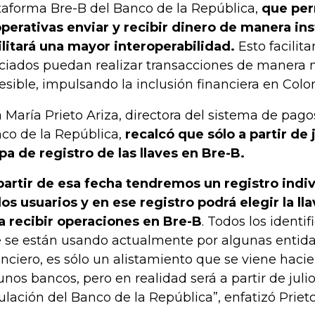
taforma Bre-B del Banco de la República,
que perm
perativas enviar y recibir dinero de manera ins
ilitará una mayor interoperabilidad.
Esto facilita
ciados puedan realizar transacciones de manera m
esible, impulsando la inclusión financiera en Colo
 María Prieto Ariza, directora del sistema de pag
co de la República,
recalcó que sólo a partir de j
pa de registro de las llaves en Bre-B.
partir de esa fecha tendremos un registro indi
los usuarios y en ese registro podrá elegir la ll
a recibir operaciones en Bre-B
. Todos los identif
 se están usando actualmente por algunas entid
anciero, es sólo un alistamiento que se viene haci
unos bancos, pero en realidad será a partir de juli
ulación del Banco de la República”, enfatizó Prieto