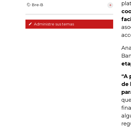
pla
Bre-B
coo
fac
Administre sus temas
aso
acc
Ana
Ban
eta
“A 
de 
par
que
fin
alg
reg