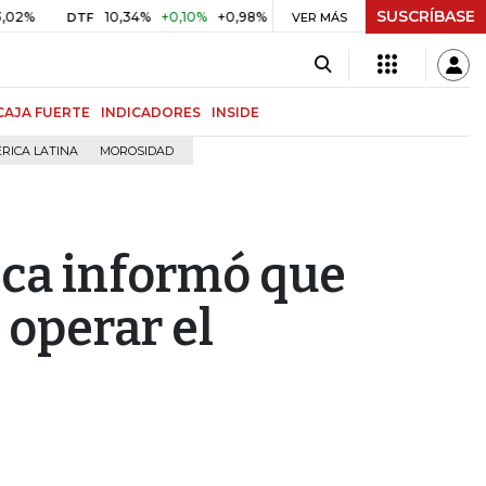
SUSCRÍBASE
10,34%
+0,10%
+0,98%
$ 416,86
+$ 0,05
+0,01%
DTF
UVR
VER MÁS
CAJA FUERTE
INDICADORES
INSIDE
RICA LATINA
MOROSIDAD
ica informó que
 operar el
’