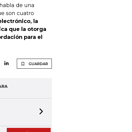
 habla de una
ue son cuatro
electrónico, la
ica que la otorga
ordación para el
GUARDAR
ARA
Next slide