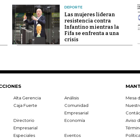
DEPORTE
Las mujeres lideran
resistencia contra
Infantino mientras la
Fifa se enfrenta a una
crisis
CCIONES
MANT
Alta Gerencia
Análisis
Mesa d
Caja Fuerte
Comunidad
Nuestr
Empresarial
Contác
Directorio
Economía
Aviso 
Empresarial
Términ
Especiales
Eventos
Políti