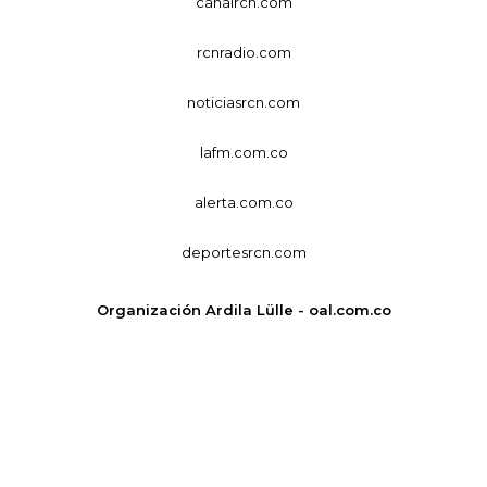
canalrcn.com
rcnradio.com
noticiasrcn.com
lafm.com.co
alerta.com.co
deportesrcn.com
Organización Ardila Lülle - oal.com.co