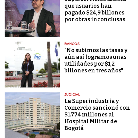
que usuarios han
pagado $24,9 billones
por obras inconclusas
BANCOS
"No subimos las tasas y
aún así logramos unas
utilidades por $1,2
billones en tres años"
JUDICIAL
La Superindustria y
Comercio sancionó con
$1.774 millones al
Hospital Militar de
Bogotá