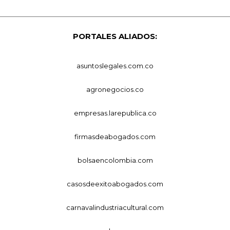
PORTALES ALIADOS:
asuntoslegales.com.co
agronegocios.co
empresas.larepublica.co
firmasdeabogados.com
bolsaencolombia.com
casosdeexitoabogados.com
carnavalindustriacultural.com