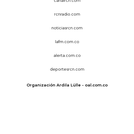
canalrcn.com
rcnradio.com
noticiasrcn.com
lafm.com.co
alerta.com.co
deportesrcn.com
Organización Ardila Lülle - oal.com.co