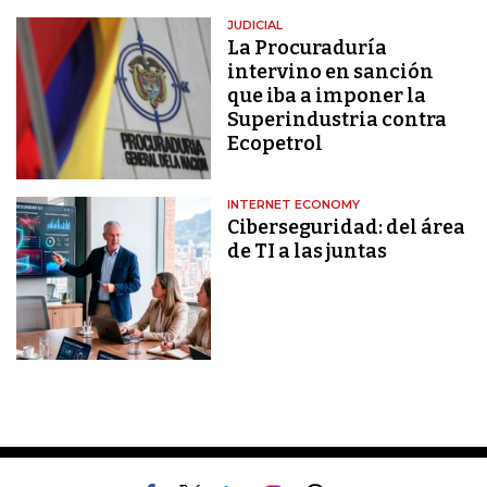
JUDICIAL
La Procuraduría
intervino en sanción
que iba a imponer la
Superindustria contra
Ecopetrol
INTERNET ECONOMY
Ciberseguridad: del área
de TI a las juntas