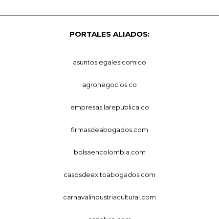
PORTALES ALIADOS:
asuntoslegales.com.co
agronegocios.co
empresas.larepublica.co
firmasdeabogados.com
bolsaencolombia.com
casosdeexitoabogados.com
carnavalindustriacultural.com