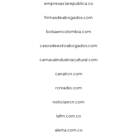
empresas.larepublica.co
firmasdeabogados.com
bolsaencolombia.com
casosdeexitoabogados.com
carnavalindustriacultural.com
canalrcn.com
rcnradio.com
noticiasrcn.com
lafm.com.co
alerta.com.co