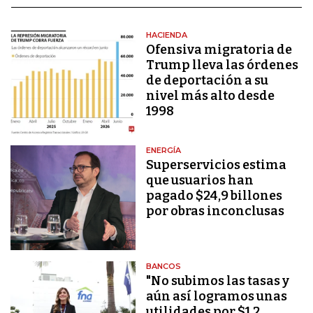
HACIENDA
Ofensiva migratoria de
Trump lleva las órdenes
de deportación a su
nivel más alto desde
1998
ENERGÍA
Superservicios estima
que usuarios han
pagado $24,9 billones
por obras inconclusas
BANCOS
"No subimos las tasas y
aún así logramos unas
utilidades por $1,2